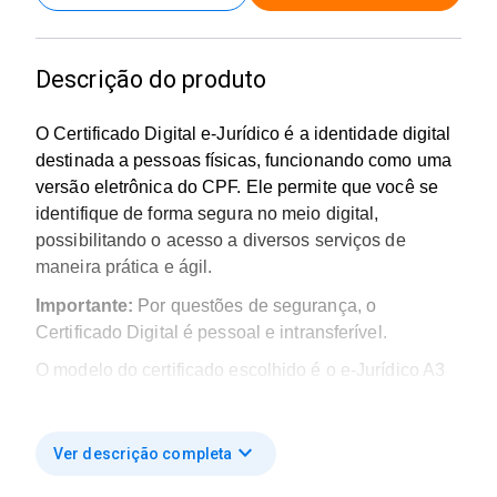
Descrição do produto
O Certificado Digital e-Jurídico é a identidade digital
destinada a pessoas físicas, funcionando como uma
versão eletrônica do CPF. Ele permite que você se
identifique de forma segura no meio digital,
possibilitando o acesso a diversos serviços de
maneira prática e ágil.
Importante:
Por questões de segurança, o
Certificado Digital é pessoal e intransferível.
O modelo do certificado escolhido é o e-Jurídico A3
com Validade de 24 meses
O e-Jurídico A3 com validade de 2 anos é um
expand_more
Ver descrição completa
certificado digital de longa duração armazenado em
mídia criptográfica (token ou smart card), garantindo