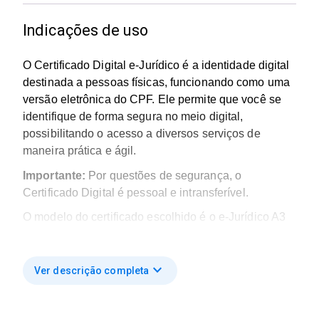
segurança em transações digitais pessoais por um
Indicações de uso
período prolongado. Para utilizá-lo com smart card, é
necessário possuir uma leitora compatível.
O Certificado Digital e-Jurídico é a identidade digital
destinada a pessoas físicas, funcionando como uma
versão eletrônica do CPF. Ele permite que você se
identifique de forma segura no meio digital,
possibilitando o acesso a diversos serviços de
maneira prática e ágil.
Importante:
Por questões de segurança, o
Certificado Digital é pessoal e intransferível.
O modelo do certificado escolhido é o e-Jurídico A3
com Validade de 24 meses
O e-Jurídico A3 com validade de 2 anos é um
expand_more
Ver descrição completa
certificado digital de longa duração armazenado em
mídia criptográfica (token ou smart card), garantindo
segurança em transações digitais pessoais por um